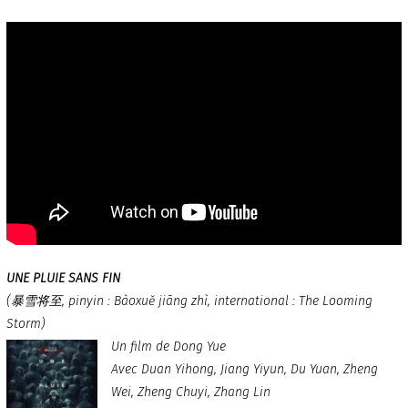
UNE PLUIE SANS FIN
(暴雪将至, pinyin : Bàoxuě jiāng zhì, international : The Looming
Storm)
Un film de Dong Yue
Avec Duan Yihong, Jiang Yiyun, Du Yuan, Zheng
Wei, Zheng Chuyi, Zhang Lin