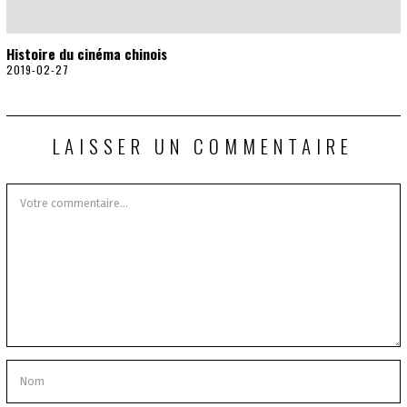
Histoire du cinéma chinois
2019-02-27
2
0
1
9
-
LAISSER UN COMMENTAIRE
1
2
-
2
3