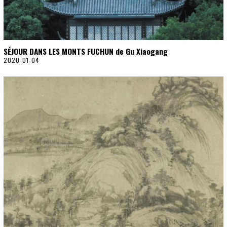
SÉJOUR DANS LES MONTS FUCHUN de Gu Xiaogang
2020-01-04
2
0
2
0
-
0
1
-
2
6