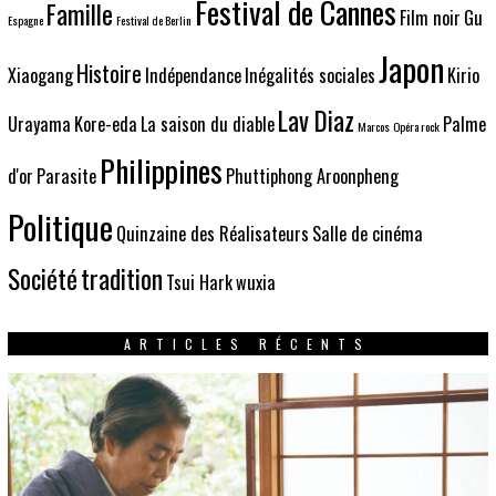
Festival de Cannes
Famille
Film noir
Gu
Espagne
Festival de Berlin
Japon
Histoire
Xiaogang
Indépendance
Inégalités sociales
Kirio
Lav Diaz
Urayama
Kore-eda
La saison du diable
Palme
Marcos
Opéra rock
Philippines
d'or
Parasite
Phuttiphong Aroonpheng
Politique
Quinzaine des Réalisateurs
Salle de cinéma
Société
tradition
Tsui Hark
wuxia
ARTICLES RÉCENTS