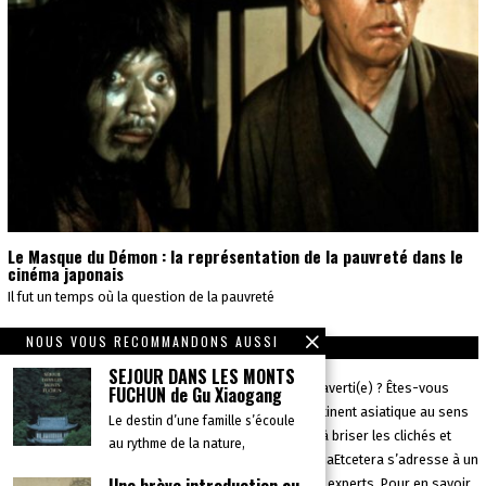
Le Masque du Démon : la représentation de la pauvreté dans le
cinéma japonais
Il fut un temps où la question de la pauvreté
NOUS VOUS RECOMMANDONS AUSSI
CONTRIBUEZ !
SÉJOUR DANS LES MONTS
Vous vivez en Asie ou bien êtes un(e) voyageur/se averti(e) ? Êtes-vous
FUCHUN de Gu Xiaogang
un(e) spécialiste ou un(e) simple aficionado du continent asiatique au sens
Le destin d’une famille s’écoule
large du terme ? Si l’envie vous vient de nous aider à briser les clichés et
au rythme de la nature,
autres diktats ethnocentriques, rejoignez-nous ! AsiaEtcetera s’adresse à un
public curieux et ouvert d’esprit -néophytes comme experts. Pour en savoir