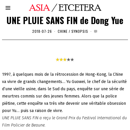
UNE PLUIE SANS FIN de Dong Yue
2018-07-26
2
CHINE
/
SYNOPSIS
0
2
0
-
0
1
-
0
1
1997, à quelques mois de la rétrocession de Hong-Kong, la Chine
va vivre de grands changements… Yu Guowei, le chef de la sécurité
d’une vieille usine, dans le Sud du pays, enquête sur une série de
meurtres commis sur des jeunes femmes. Alors que la police
piétine, cette enquête va très vite devenir une véritable obsession
pour Yu… puis sa raison de vivre.
UNE PLUIE SANS FIN a reçu le Grand Prix du Festival International du
Film Policier de Beaune.