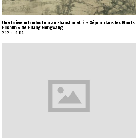
Une brève introduction au shanshui et à « Séjour dans les Monts
Fuchun » de Huang Gongwang
2020-01-04
2
0
2
0
-
0
1
-
2
2