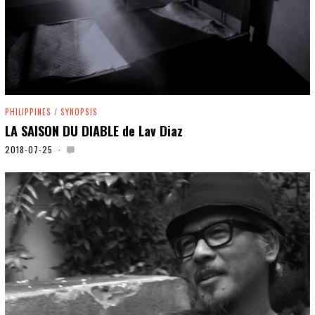
PHILIPPINES
/
SYNOPSIS
LA SAISON DU DIABLE de Lav Diaz
2018-07-25
2
0
2
0
-
0
1
-
0
1