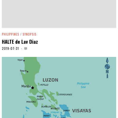
PHILIPPINES
/
SYNOPSIS
HALTE de Lav Diaz
2019-07-31
2
0
2
0
-
0
1
-
0
1