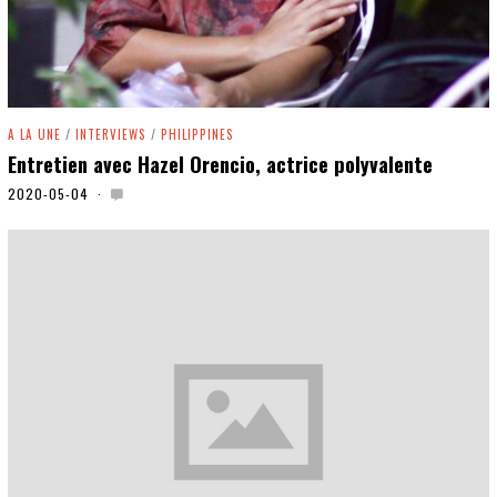
A LA UNE
/
INTERVIEWS
/
PHILIPPINES
Entretien avec Hazel Orencio, actrice polyvalente
2020-05-04
2
0
2
0
-
0
5
-
0
6