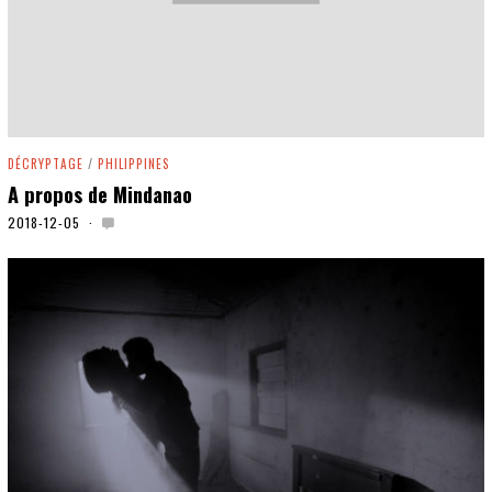
DÉCRYPTAGE
/
PHILIPPINES
A propos de Mindanao
2018-12-05
2
0
1
9
-
0
3
-
0
6