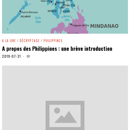
A LA UNE
/
DÉCRYPTAGE
/
PHILIPPINES
A propos des Philippines : une brève introduction
2019-07-31
2
0
1
9
-
1
2
-
2
5