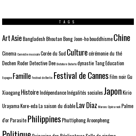
TAGS
Chine
Art
Asie
Bangladesh
Bhoutan
Bong Joon-ho
bouddhisme
Culture
Cinema
Corée du Sud
cérémonie du thé
Comédie musicale
Dechen Roder
Detective Dee
dynastie Tang
Education
Dictature
Duterte
Festival de Cannes
Famille
Film noir
Gu
Espagne
Festival de Berlin
Japon
Histoire
Xiaogang
Indépendance
Inégalités sociales
Kirio
Lav Diaz
Urayama
Kore-eda
La saison du diable
Palme
Marcos
Opéra rock
Philippines
d'or
Parasite
Phuttiphong Aroonpheng
Politique
Quinzaine des Réalisateurs
Salle de cinéma