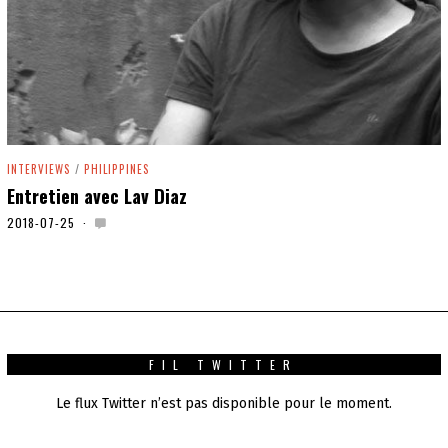
INTERVIEWS
/
PHILIPPINES
Entretien avec Lav Diaz
2018-07-25
2
0
1
9
-
1
0
-
3
FIL TWITTER
1
Le flux Twitter n’est pas disponible pour le moment.