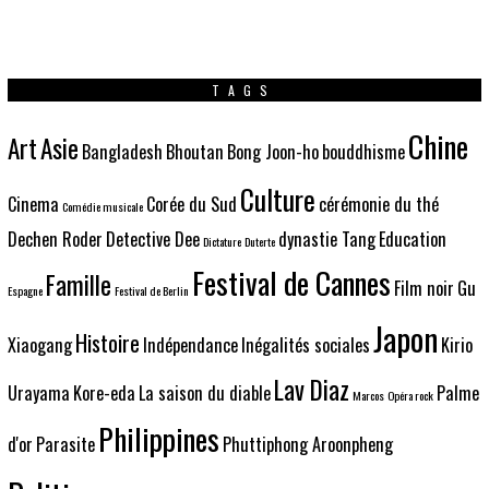
TAGS
Chine
Art
Asie
Bangladesh
Bhoutan
Bong Joon-ho
bouddhisme
Culture
Cinema
Corée du Sud
cérémonie du thé
Comédie musicale
Dechen Roder
Detective Dee
dynastie Tang
Education
Dictature
Duterte
Festival de Cannes
Famille
Film noir
Gu
Espagne
Festival de Berlin
Japon
Histoire
Xiaogang
Indépendance
Inégalités sociales
Kirio
Lav Diaz
Urayama
Kore-eda
La saison du diable
Palme
Marcos
Opéra rock
Philippines
d'or
Parasite
Phuttiphong Aroonpheng