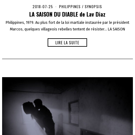
2018-07-25
2
PHILIPPINES
/
SYNOPSIS
0
LA SAISON DU DIABLE de Lav Diaz
2
0
Philippines, 1979. Au plus fort de la loi martiale instaurée par le président
-
Marcos, quelques villageois rebelles tentent de résister… LA SAISON
0
1
-
LIRE LA SUITE
0
1