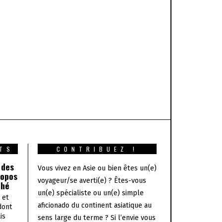
TS
CONTRIBUEZ !
 des
Vous vivez en Asie ou bien êtes un(e)
ropos
voyageur/se averti(e) ? Êtes-vous
thé
un(e) spécialiste ou un(e) simple
 et
aficionado du continent asiatique au
dont
is
sens large du terme ? Si l’envie vous