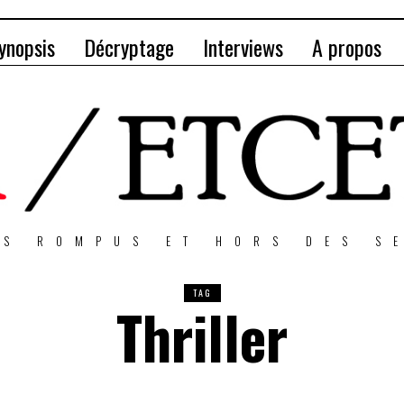
ynopsis
Décryptage
Interviews
A propos
NS ROMPUS ET HORS DES S
TAG
Thriller