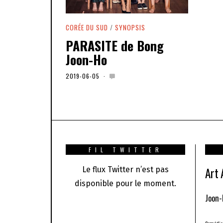
CORÉE DU SUD
/
SYNOPSIS
PARASITE de Bong
Joon-Ho
2019-06-05
2
0
2
0
-
0
1
-
0
1
FIL TWITTER
Art
Le flux Twitter n’est pas
disponible pour le moment.
Joon-
Comédie