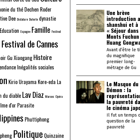
onie du thé
Dechen Roder
Une brève
introduction 
tive Dee
dynastie
Dictature
Duterte
shanshui et à
Famille
« Séjour dans 
Education
Espagne
Festival
Monts Fuchun
Festival de Cannes
Huang Gongw
Avant d’être le ti
Histoire
du magnifique
noir
Gu Xiaogang
premier long-
pendance
Inégalités sociales
métrage de Gu
on
Kirio Urayama
Kore-eda
La
Le Masque du
Démon : la
Lav Diaz
représentatio
n du diable
Marcos
Opéra
la pauvreté d
lme d'or
Parasite
le cinéma jap
lippines
Il fut un temps 
Phuttiphong
question de la
pauvreté
Politique
npheng
Quinzaine