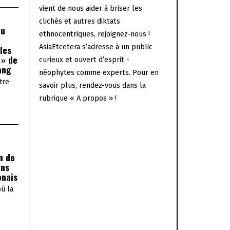
vient de nous aider à briser les
clichés et autres diktats
au
ethnocentriques, rejoignez-nous !
AsiaEtcetera s’adresse à un public
les
 » de
curieux et ouvert d’esprit -
ang
néophytes comme experts. Pour en
tre
savoir plus, rendez-vous dans la
rubrique « A propos » !
n de
ans
onais
où la