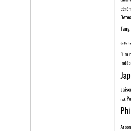
cérém
Detec
Tang
de Berlin
Film 
Indé
Jap
saiso
Pa
rock
Phi
Aroo