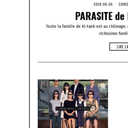
2019-06-05
2
CORÉ
0
PARASITE de 
2
0
-
Toute la famille de Ki-taek est au chômage, e
0
1
richissime famil
-
0
1
LIRE L