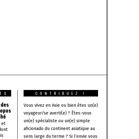
TS
CONTRIBUEZ !
 des
Vous vivez en Asie ou bien êtes un(e)
ropos
voyageur/se averti(e) ? Êtes-vous
thé
un(e) spécialiste ou un(e) simple
 et
aficionado du continent asiatique au
dont
is
sens large du terme ? Si l’envie vous