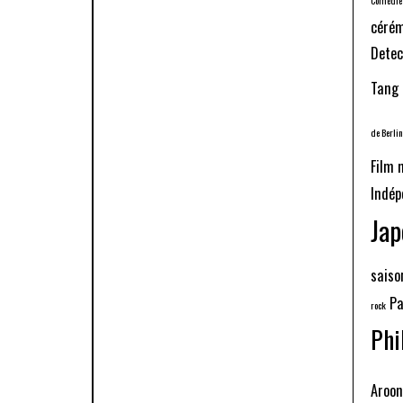
cérém
Detec
Tang
de Berlin
Film 
Indé
Jap
saiso
Pa
rock
Phi
Aroo