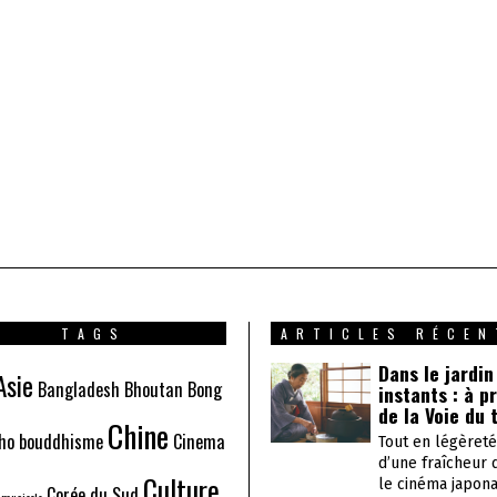
TAGS
ARTICLES RÉCEN
Dans le jardin
Asie
Bangladesh
Bhoutan
Bong
instants : à p
de la Voie du 
Chine
ho
bouddhisme
Cinema
Tout en légèreté
d’une fraîcheur 
Culture
le cinéma japona
Corée du Sud
 musicale