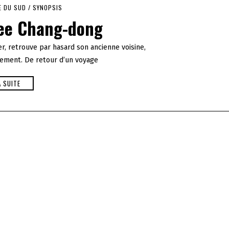
E DU SUD
/
SYNOPSIS
ee Chang-dong
er, retrouve par hasard son ancienne voisine,
tement. De retour d’un voyage
A SUITE