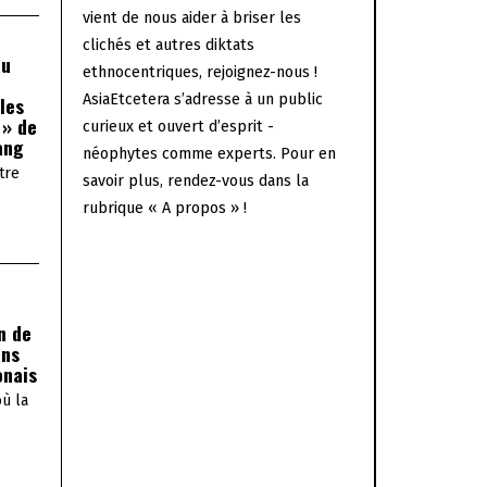
vient de nous aider à briser les
clichés et autres diktats
au
ethnocentriques, rejoignez-nous !
AsiaEtcetera s’adresse à un public
les
 » de
curieux et ouvert d’esprit -
ang
néophytes comme experts. Pour en
tre
savoir plus, rendez-vous dans la
rubrique « A propos » !
n de
ans
onais
où la