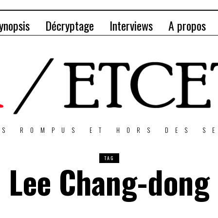
ynopsis
Décryptage
Interviews
A propos
NS ROMPUS ET HORS DES S
TAG
Lee Chang-dong