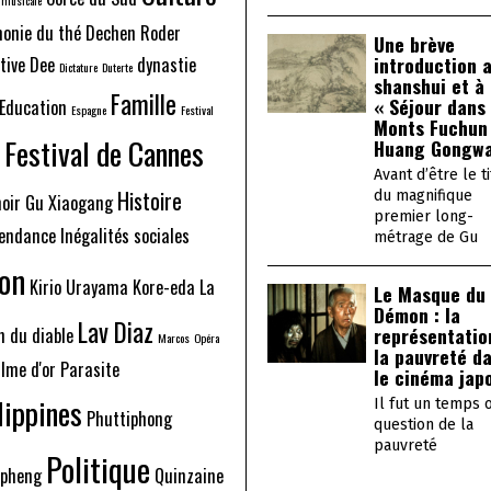
onie du thé
Dechen Roder
Une brève
introduction 
tive Dee
dynastie
Dictature
Duterte
shanshui et à
Famille
« Séjour dans 
Education
Espagne
Festival
Monts Fuchun
Festival de Cannes
Huang Gongw
Avant d’être le ti
Histoire
du magnifique
noir
Gu Xiaogang
premier long-
pendance
Inégalités sociales
métrage de Gu
on
Kirio Urayama
Kore-eda
La
Le Masque du
Démon : la
Lav Diaz
représentatio
n du diable
Marcos
Opéra
la pauvreté d
lme d'or
Parasite
le cinéma jap
lippines
Il fut un temps 
Phuttiphong
question de la
pauvreté
Politique
npheng
Quinzaine