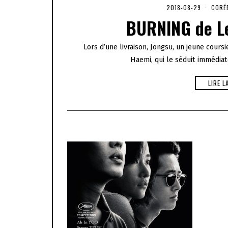
2018-08-29
2
CORÉ
0
BURNING de L
2
0
-
Lors d’une livraison, Jongsu, un jeune coursi
0
1
Haemi, qui le séduit immédia
-
0
1
LIRE L