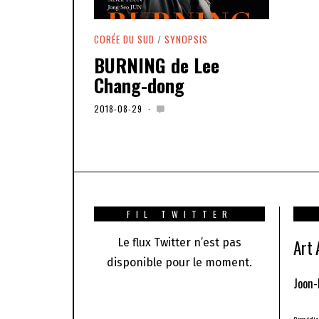
CORÉE DU SUD
/
SYNOPSIS
BURNING de Lee
Chang-dong
2018-08-29
2
0
2
0
-
0
1
-
0
1
FIL TWITTER
Art
Le flux Twitter n’est pas
disponible pour le moment.
Joon-
Comédie