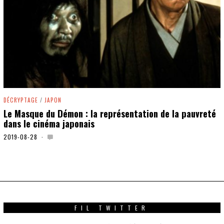
DÉCRYPTAGE
/
JAPON
Le Masque du Démon : la représentation de la pauvreté
dans le cinéma japonais
2019-08-28
2
0
2
0
-
0
1
-
1
FIL TWITTER
6