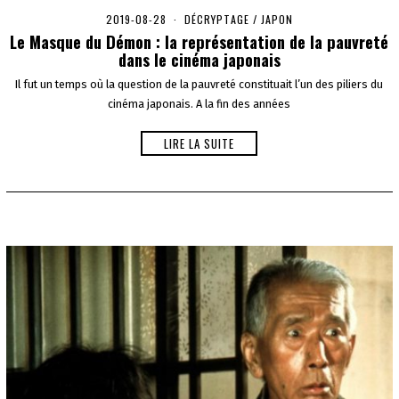
2019-08-28
2
DÉCRYPTAGE
/
JAPON
0
Le Masque du Démon : la représentation de la pauvreté
2
dans le cinéma japonais
0
-
Il fut un temps où la question de la pauvreté constituait l’un des piliers du
0
cinéma japonais. A la fin des années
1
-
1
LIRE LA SUITE
6