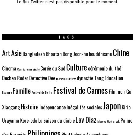
Le flux Twitter n’est pas disponible pour le moment.
TAGS
Chine
Art
Asie
Bangladesh
Bhoutan
Bong Joon-ho
bouddhisme
Culture
Cinema
Corée du Sud
cérémonie du thé
Comédie musicale
Dechen Roder
Detective Dee
dynastie Tang
Education
Dictature
Duterte
Festival de Cannes
Famille
Film noir
Gu
Espagne
Festival de Berlin
Japon
Histoire
Xiaogang
Indépendance
Inégalités sociales
Kirio
Lav Diaz
Urayama
Kore-eda
La saison du diable
Palme
Marcos
Opéra rock
Philippines
d'or
Parasite
Phuttiphong Aroonpheng