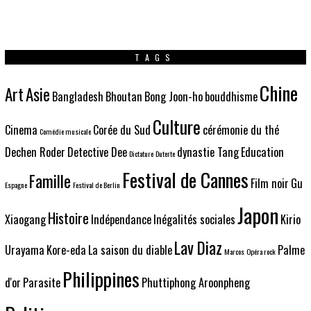
TAGS
Chine
Art
Asie
Bangladesh
Bhoutan
Bong Joon-ho
bouddhisme
Culture
Cinema
Corée du Sud
cérémonie du thé
Comédie musicale
Dechen Roder
Detective Dee
dynastie Tang
Education
Dictature
Duterte
Festival de Cannes
Famille
Film noir
Gu
Espagne
Festival de Berlin
Japon
Histoire
Xiaogang
Indépendance
Inégalités sociales
Kirio
Lav Diaz
Urayama
Kore-eda
La saison du diable
Palme
Marcos
Opéra rock
Philippines
d'or
Parasite
Phuttiphong Aroonpheng