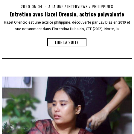
2020-05-04
2
A LA UNE
/
INTERVIEWS
/
PHILIPPINES
0
Entretien avec Hazel Orencio, actrice polyvalente
2
0
Hazel Orencio est une actrice philippine, découverte par Lav Diaz en 2010 et
-
vue notamment dans Florentina Hubaldo, CTE (2012), Norte, la
0
5
-
LIRE LA SUITE
0
6