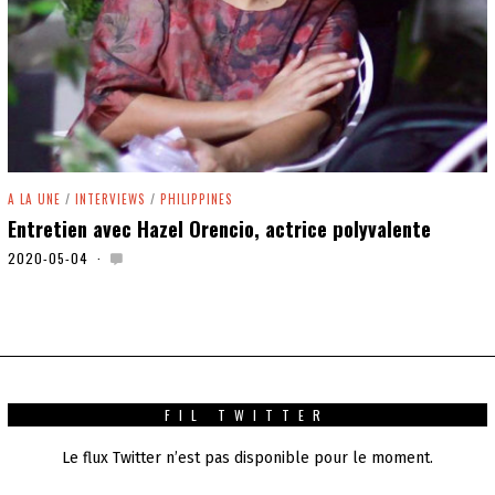
A LA UNE
/
INTERVIEWS
/
PHILIPPINES
Entretien avec Hazel Orencio, actrice polyvalente
2020-05-04
2
0
2
0
-
0
5
-
0
FIL TWITTER
6
Le flux Twitter n’est pas disponible pour le moment.