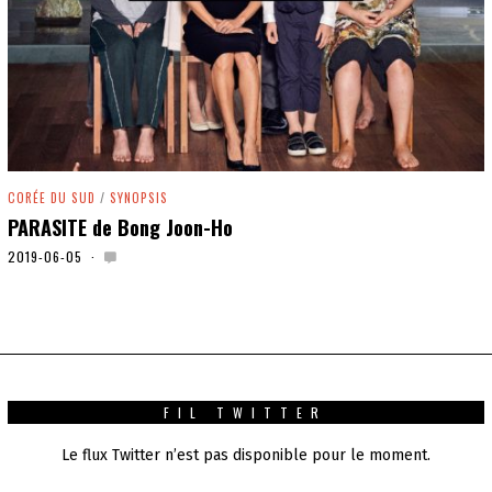
CORÉE DU SUD
/
SYNOPSIS
PARASITE de Bong Joon-Ho
2019-06-05
2
0
2
0
-
0
1
-
0
FIL TWITTER
1
Le flux Twitter n’est pas disponible pour le moment.