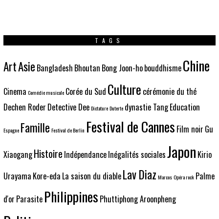
TAGS
Chine
Art
Asie
Bangladesh
Bhoutan
Bong Joon-ho
bouddhisme
Culture
Cinema
Corée du Sud
cérémonie du thé
Comédie musicale
Dechen Roder
Detective Dee
dynastie Tang
Education
Dictature
Duterte
Festival de Cannes
Famille
Film noir
Gu
Espagne
Festival de Berlin
Japon
Histoire
Xiaogang
Indépendance
Inégalités sociales
Kirio
Lav Diaz
Urayama
Kore-eda
La saison du diable
Palme
Marcos
Opéra rock
Philippines
d'or
Parasite
Phuttiphong Aroonpheng