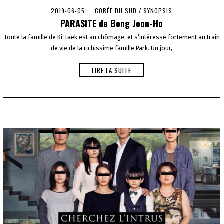
2019-06-05
2
CORÉE DU SUD
/
SYNOPSIS
0
PARASITE de Bong Joon-Ho
2
0
Toute la famille de Ki-taek est au chômage, et s’intéresse fortement au train
-
de vie de la richissime famille Park. Un jour,
0
1
-
LIRE LA SUITE
0
1