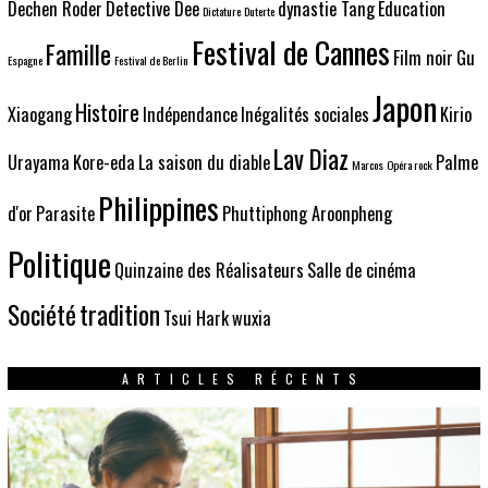
Dechen Roder
Detective Dee
dynastie Tang
Education
Dictature
Duterte
Festival de Cannes
Famille
Film noir
Gu
Espagne
Festival de Berlin
Japon
Histoire
Xiaogang
Indépendance
Inégalités sociales
Kirio
Lav Diaz
Urayama
Kore-eda
La saison du diable
Palme
Marcos
Opéra rock
Philippines
d'or
Parasite
Phuttiphong Aroonpheng
Politique
Quinzaine des Réalisateurs
Salle de cinéma
Société
tradition
Tsui Hark
wuxia
ARTICLES RÉCENTS